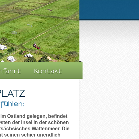
nfahrt
Kontakt
LATZ
fühlen:
 im Ostland gelegen, befindet
Osten der Insel in der schönen
rsächsisches Wattenmeer. Die
t seinen schier unendlich